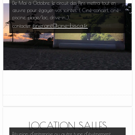
De Mai à Octobre, le circuit des Pins mettra tout en
œuvre pour égayer vos soirées. ( Ciné-concert, ciné-
piscine, plage/lac, drive-in…).
itinerant@cine-bisca.fr
contacter
LOCATION SALLES
Réunion d’entreprise ou autre type d’évènement,